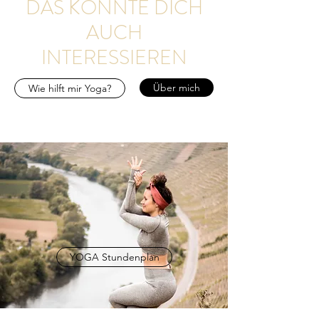
DAS KÖNNTE DICH
AUCH
INTERESSIEREN
Über mich
Wie hilft mir Yoga?
YOGA Stundenplan