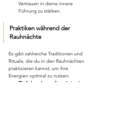
Vertrauen in deine innere 
Führung zu stärken.
Praktiken während der 
Rauhnächte
Es gibt zahlreiche Traditionen und 
Rituale, die du in den Rauhnächten 
praktizieren kannst, um ihre 
Energien optimal zu nutzen:
Tägliches Journaling:
 Schreibe 
jeden Tag oder Abend auf, 
welche Gedanken, Träume oder 
Gefühle dich begleitet haben. 
Notiere deine Reflexionen und 
Visionen.
Räuchern:
 Viele Menschen 
räuchern in den Rauhnächten 