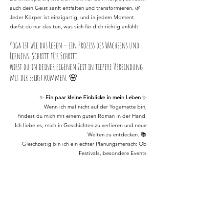
auch dein Geist sanft entfalten und transformieren. 🌿
Jeder Körper ist einzigartig, und in jedem Moment
darfst du nur das tun, was sich für dich richtig anfühlt.
Yoga ist wie das Leben – ein Prozess des Wachsens und
Lernens. Schritt für Schritt
wirst du in deiner eigenen Zeit in tiefere Verbindung
mit dir selbst kommen. 🌸
✨
Ein paar kleine Einblicke in mein Leben
✨
Wenn ich mal nicht auf der Yogamatte bin,
findest du mich mit einem guten Roman in der Hand.
Ich liebe es, mich in Geschichten zu verlieren und neue
Welten zu entdecken. 📚
Gleichzeitig bin ich ein echter Planungsmensch: Ob
Festivals, besondere Events
oder spirituelle Zusammenkünfte – es erfüllt mich,
solche Momente zu gestalten
und ihnen Leben einzuhauchen.
Meine Wohnung?
Sie gleicht einem grünen Dschungel!
🌿
Ich liebe Pflanzen, sie sind meine kleinen grünen