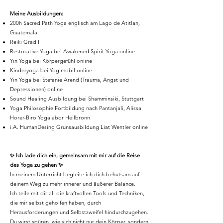
Meine Ausbildungen:
200h Sacred Path Yoga englisch am Lago de Atitlan,
Guatemala
Reiki Grad I
Restorative Yoga bei Awakened Spirit Yoga online
Yin Yoga bei Körpergefühl online
Kinderyoga bei Yogimobil online
Yin Yoga bei Stefanie Arend (Trauma, Angst und
Depressionen) online
Sound Healing Ausbildung bei Shamminsiki, Stuttgart
Yoga Philosophie Fortbildung nach Pantanjali, Alissa
Horer-Biro Yogalabor Heilbronn
i.A. HumanDesing Grunsausbildung Liat Wentler online
✨ Ich lade dich ein, gemeinsam mit mir auf die Reise
des Yoga zu gehen ✨
In meinem Unterricht begleite ich dich behutsam auf
deinem Weg zu mehr innerer und äußerer Balance.
Ich teile mit dir all die kraftvollen Tools und Techniken,
die mir selbst geholfen haben, durch
Herausforderungen und Selbstzweifel hindurchzugehen.
Du wirst spüren, wie sich nicht nur dein Körper, sondern