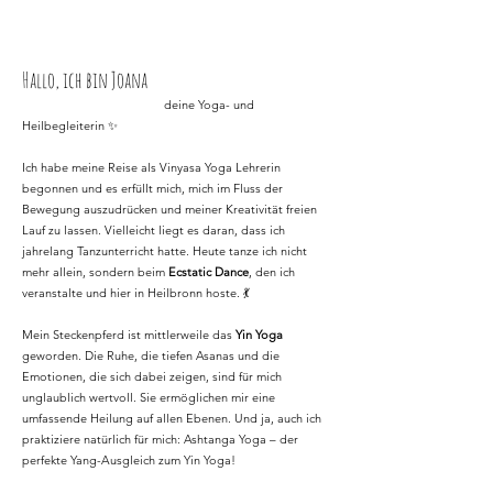
Hallo, ich bin Joana
deine Yoga- und
Heilbegleiterin ✨
Ich habe meine Reise als Vinyasa Yoga Lehrerin
begonnen und es erfüllt mich, mich im Fluss der
Bewegung auszudrücken und meiner Kreativität freien
Lauf zu lassen. Vielleicht liegt es daran, dass ich
jahrelang Tanzunterricht hatte. Heute tanze ich nicht
mehr allein, sondern beim
Ecstatic Dance
, den ich
veranstalte und hier in Heilbronn hoste. 💃
Mein Steckenpferd ist mittlerweile das
Yin Yoga
geworden. Die Ruhe, die tiefen Asanas und die
Emotionen, die sich dabei zeigen, sind für mich
unglaublich wertvoll. Sie ermöglichen mir eine
umfassende Heilung auf allen Ebenen. Und ja, auch ich
praktiziere natürlich für mich: Ashtanga Yoga – der
perfekte Yang-Ausgleich zum Yin Yoga!