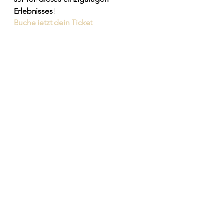
Erlebnisses!​
Buche jetzt dein Ticket
Alle ansehen
Aktuelle Beiträge